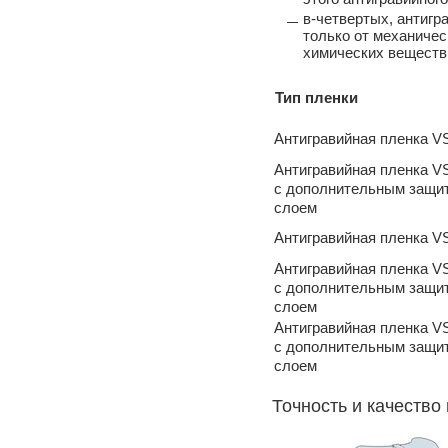
в-четвертых, антигр
только от механичес
химических веществ
Тип пленки
Антигравийная пленка V
Антигравийная пленка V
с дополнительным защи
слоем
Антигравийная пленка V
Антигравийная пленка V
с дополнительным защи
слоем
Антигравийная пленка V
с дополнительным защи
слоем
Точность и качество п