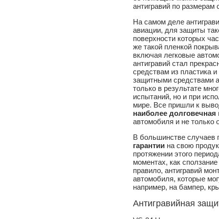
антигравий по размерам
На самом деле антиграв
авиации, для защиты так
поверхности которых час
же такой пленкой покрыв
включая легковые автомо
антигравий стал прекра
средствам из пластика и
защитными средствами ан
только в результате мн
испытаний, но и при исп
мире. Все пришли к выво
наиболее долговечная
автомобиля и не только 
В большинстве случаев 
гарантии
на свою продукц
протяжении этого период
моментах, как сползание
правило, антигравий мон
автомобиля, которые мог
например, на бампер, кры
Антигравийная защит