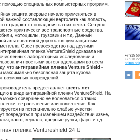
 с помощью специальных компьютерных программ.
ийная защита впервые начало применяться в
ой важной составляющей вертолета как лопасть,
то страдают от попадания на них песка. Сегодня
аются практически все транспортные средства,
били, мотоциклы, грузовики и т.д. Данный
сной альтернативой дорогостоящим защитным
 металла. Свое превосходство над другими
тигравийная пленка VentureShield доказала не
+7 915 56
огочисленных лабораторных исследований и
+7 910 22
ользовании простыми автовладельцами во всем
belton.be
ду, что
антигравийная пленка Venture Shield -
и максимально безопасная защита кузова
от возможных повреждений.
производитель предоставляет
шесть лет
ию в виде антигравийной пленки VentureShield. На
а можно совершенно не волноваться о таких
 пленки, ее расслоение или пожелтение. Как
тируется на потенциально слабые участки
ут повредиться при малейшем воздействии извне,
лья, капот, зеркала, дверные ручки, фары и т.д.
ная пленка Ventureshield 24 U