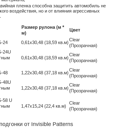
авийная пленка способна защитить автомобиль не
кого воздействия, но и от влияния агрессивных
.
Размер рулона (м *
Цвет
м)
Clear
S-24
0,61х30,48 (18,59 кв.м)
(Прозрачная)
S-24U
Clear
тным
0,61х30,48 (18,59 кв.м)
(Прозрачная)
Clear
S-48
1,22х30,48 (37,18 кв.м)
(Прозрачная)
S-48U
Clear
тным
1,22х30,48 (37,18 кв.м)
(Прозрачная)
S-58 U
Clear
тным
1,47х15,24 (22,4 кв.м)
(Прозрачная)
одгонки от Invisible Patterns