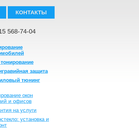
КОНТАКТЫ
15 568-74-04
ирование
омобилей
-тонирование
игравийная защита
иловый тюнинг
ирование окон
ний и офисов
нтия на услуги
стекло: установка и
онт