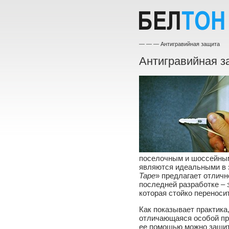
—
—
— Антигравийная защита
Антигравийная з
поселочным и шоссейным 
являются идеальными в 
Tape
» предлагает отлич
последней разработке – з
которая стойко переноси
Как показывает практика
отличающаяся особой про
ее помощью можно защит