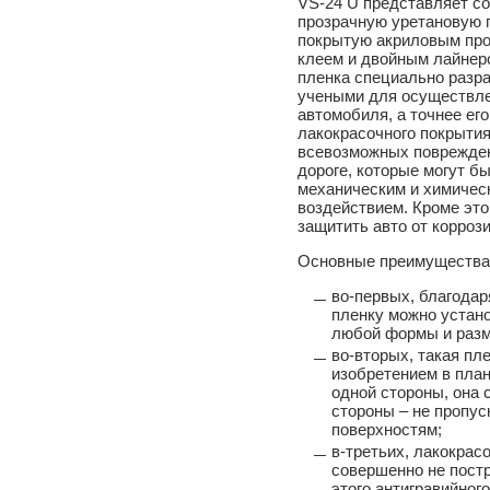
VS-24 U представляет с
прозрачную уретановую 
покрытую акриловым пр
клеем и двойным лайнер
пленка специально разр
учеными для осуществл
автомобиля, а точнее его
лакокрасочного покрытия
всевозможных поврежде
дороге, которые могут б
механическим и химичес
воздействием. Кроме это
защитить авто от корроз
Основные преимущества 
во-первых, благодар
пленку можно устано
любой формы и разм
во-вторых, такая пл
изобретением в план
одной стороны, она с
стороны – не пропу
поверхностям;
в-третьих, лакокрас
совершенно не постр
этого антигравийног