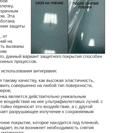
обой
пленку,
озрачным
ом. Эта
аботана
ения защиты
, от
ний на
ыть вызваны
ким
го, данный вариант защитного покрытия способен
ионных процессов.
использования антигравия:
я такому качеству, как высокая эластичность,
вить совершенно на любой тип поверхности,
еров;
енка является действительно уникальным
е воздействия на нее ультрафиолетовых лучей: с
тойко переносит это воздействие, а с другой
скает разрушающее излучение к сохраняемым
очное покрытие, которое находится под пленкой,
адает, если возникнет необходимость снятия
о материала;